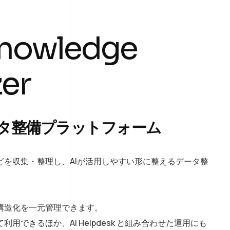
n
o
w
l
e
d
g
e
z
e
r
ータ整備プラットフォーム
どを収集・整理し、AIが活用しやすい形に整えるデータ整
構造化を一元管理できます。
用できるほか、AI Helpdesk と組み合わせた運用にも