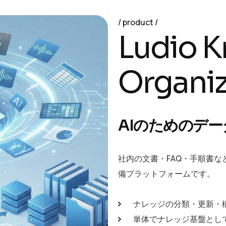
product
L
u
d
i
o
K
O
r
g
a
n
i
AIのためのデ
社内の文書・FAQ・手順書な
備プラットフォームです。
ナレッジの分類・更新・
単体でナレッジ基盤として利