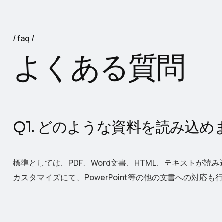
faq
よ
く
あ
る
質
問
Q1. どのような資料を読み込め
標準としては、PDF、Word文書、HTML、テキストが読
カスタマイズにて、PowerPoint等の他の文書への対応