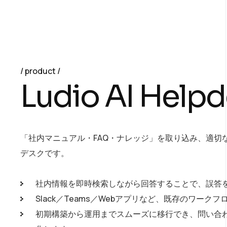
product
L
u
d
i
o
A
I
H
e
l
p
d
「社内マニュアル・FAQ・ナレッジ」を取り込み、適切な
デスクです。
社内情報を即時検索しながら回答することで、誤答
Slack／Teams／Webアプリなど、既存のワー
初期構築から運用までスムーズに移行でき、問い合