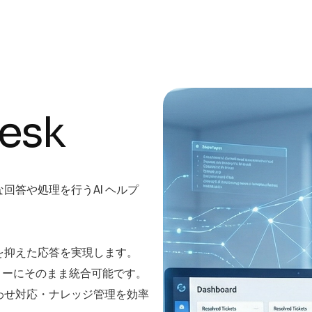
e
s
k
回答や処理を行うAI ヘルプ
を抑えた応答を実現します。
クフローにそのまま統合可能です。
わせ対応・ナレッジ管理を効率